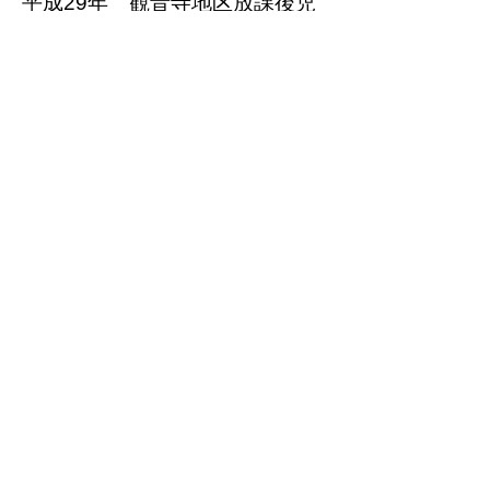
平成29年 観音寺地区放課後児
童クラブ新築（S造 教育施設）
平成29年 三重県立久居高等学
校体育館ほか改修設計
（体育館 武道場）
平成28年 Ｔ邸耐震補強設計監
理（Ｗ造 住宅）
平成28年 三重県立津東高校改
修設計（体育館 武道場）
平成27年 県営一身田団地長寿
命化型改善・高齢者仕様設計
平成26年 道の駅津かわげ新築
平成25年 津市埋蔵文化財セン
ター耐震補強
平成24年 千里ヶ丘放課後児童
クラブ耐震補強
平成22年 津市立安西小学校耐
震補強工事監理