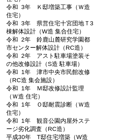
​令和 3年 Ｋ邸増築工事（Ｗ造
住宅）
令和 3年 県営住宅十宮団地Ｔ3
棟解体設計（W造 集合住宅）
令和 2年 鈴鹿山麓研究学園都
市センター解体設計（RC造）
令和 2年 アスト駐車場塗装そ
の他改修設計（S造 駐車場）
令和 1年 津市中央市民館改修
（RC造 集会施設）​
令和 1年 Ｍ邸改修設計監理
（Ｗ造 住宅）
令和 1年 Ｏ邸耐震診断（Ｗ造
住宅）
令和 1年 観音公園内屋外ステ
ージ劣化調査（RC造）
平成30年 T邸住宅増築（W造