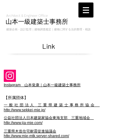
Architect & Engineer Office
山本一級建築士事務所
建築企画・設計監理｜建物調査鑑定｜建物に関する法的整理・相談
Link
​Instagram
​ 山本覚康｜山本一級建築士事務所
【所属団体】
一般社団法人 三重県建築士事務所協会
http://www.sekkei-mie.jp/
公益社団法人日本建築家協会東海支部 三重地域会
http://www.jia-mie.com/
三重県木造住宅耐震促進協議会
http://www.mie-mtk.server-shared.com/